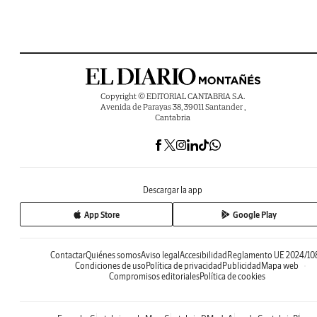
Copyright © EDITORIAL CANTABRIA S.A.
Avenida de Parayas 38, 39011 Santander ,
Cantabria
Descargar la app
App Store
Google Play
Contactar
Quiénes somos
Aviso legal
Accesibilidad
Reglamento UE 2024/10
Condiciones de uso
Política de privacidad
Publicidad
Mapa web
Compromisos editoriales
Política de cookies