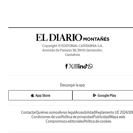
Copyright © EDITORIAL CANTABRIA S.A.
Avenida de Parayas 38, 39011 Santander ,
Cantabria
Descargar la app
App Store
Google Play
Contactar
Quiénes somos
Aviso legal
Accesibilidad
Reglamento UE 2024/10
Condiciones de uso
Política de privacidad
Publicidad
Mapa web
Compromisos editoriales
Política de cookies