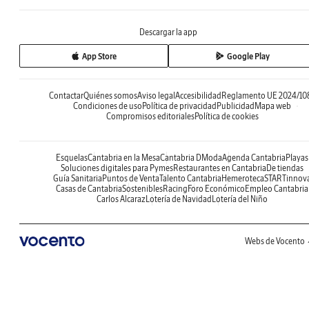
Descargar la app
App Store
Google Play
Contactar
Quiénes somos
Aviso legal
Accesibilidad
Reglamento UE 2024/10
Condiciones de uso
Política de privacidad
Publicidad
Mapa web
Compromisos editoriales
Política de cookies
Esquelas
Cantabria en la Mesa
Cantabria DModa
Agenda Cantabria
Playas
Soluciones digitales para Pymes
Restaurantes en Cantabria
De tiendas
Guía Sanitaria
Puntos de Venta
Talento Cantabria
Hemeroteca
STARTinnov
Casas de Cantabria
Sostenibles
Racing
Foro Económico
Empleo Cantabria
Carlos Alcaraz
Lotería de Navidad
Lotería del Niño
Webs de Vocento