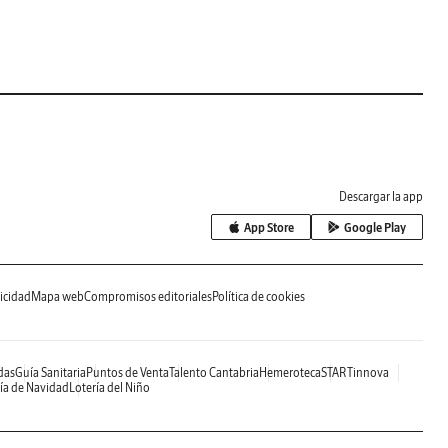
Descargar la app
App Store
Google Play
icidad
Mapa web
Compromisos editoriales
Política de cookies
das
Guía Sanitaria
Puntos de Venta
Talento Cantabria
Hemeroteca
STARTinnova
ía de Navidad
Lotería del Niño