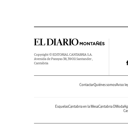
Copyright © EDITORIAL CANTABRIA S.A.
Avenida de Parayas 38, 39011 Santander ,
Cantabria
Contactar
Quiénes somos
Aviso le
Esquelas
Cantabria en la Mesa
Cantabria DModa
Ag
Cas