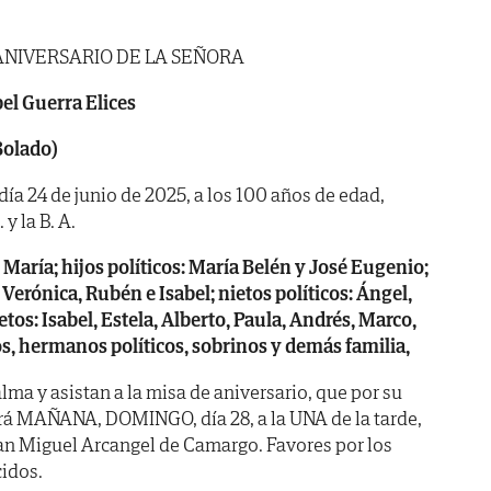
ANIVERSARIO DE LA SEÑORA
el Guerra Elices
Bolado)
día 24 de junio de 2025, a los 100 años de edad,
y la B. A.
 María; hijos políticos: María Belén y José Eugenio;
, Verónica, Rubén e Isabel; nietos políticos: Ángel,
etos: Isabel, Estela, Alberto, Paula, Andrés, Marco,
s, hermanos políticos, sobrinos y demás familia,
ma y asistan a la misa de aniversario, que por su
ará MAÑANA, DOMINGO, día 28, a la UNA de la tarde,
 San Miguel Arcangel de Camargo. Favores por los
idos.