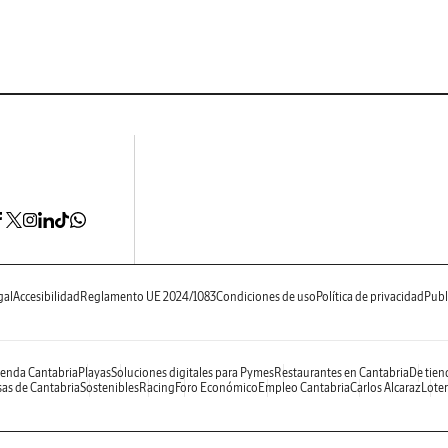
gal
Accesibilidad
Reglamento UE 2024/1083
Condiciones de uso
Política de privacidad
Publ
enda Cantabria
Playas
Soluciones digitales para Pymes
Restaurantes en Cantabria
De tien
as de Cantabria
Sostenibles
Racing
Foro Económico
Empleo Cantabria
Carlos Alcaraz
Loter