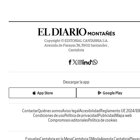
Copyright © EDITORIAL CANTABRIA S.A.
Avenida de Parayas 38, 39011 Santander ,
Cantabria
Descargar la app
App Store
Google Play
Contactar
Quiénes somos
Aviso legal
Accesibilidad
Reglamento UE 2024/10
Condiciones de uso
Política de privacidad
Publicidad
Mapa web
Compromisos editoriales
Política de cookies
Esquelas
Cantabria en la Mesa
Cantabria DModa
Agenda Cantabria
Playas