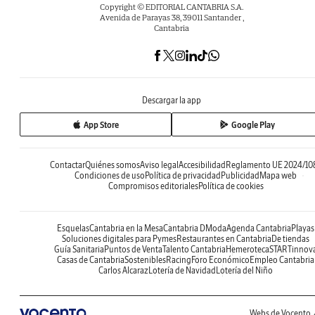
Copyright © EDITORIAL CANTABRIA S.A.
Avenida de Parayas 38, 39011 Santander ,
Cantabria
Descargar la app
App Store
Google Play
Contactar
Quiénes somos
Aviso legal
Accesibilidad
Reglamento UE 2024/10
Condiciones de uso
Política de privacidad
Publicidad
Mapa web
Compromisos editoriales
Política de cookies
Esquelas
Cantabria en la Mesa
Cantabria DModa
Agenda Cantabria
Playas
Soluciones digitales para Pymes
Restaurantes en Cantabria
De tiendas
Guía Sanitaria
Puntos de Venta
Talento Cantabria
Hemeroteca
STARTinnov
Casas de Cantabria
Sostenibles
Racing
Foro Económico
Empleo Cantabria
Carlos Alcaraz
Lotería de Navidad
Lotería del Niño
Webs de Vocento