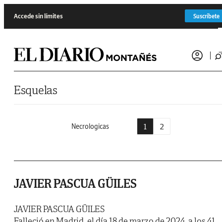
Saltar al contenido
Accede sin límites
Suscríbete
Esquelas
1
2
Necrologicas
JAVIER PASCUA GÜILES
JAVIER PASCUA GÜILES
Falleció en Madrid, el día 18 de marzo de 2024, a los 41