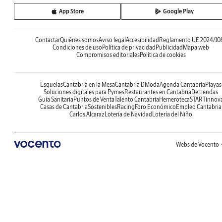
App Store
Google Play
Contactar
Quiénes somos
Aviso legal
Accesibilidad
Reglamento UE 2024/10
Condiciones de uso
Política de privacidad
Publicidad
Mapa web
Compromisos editoriales
Política de cookies
Esquelas
Cantabria en la Mesa
Cantabria DModa
Agenda Cantabria
Playas
Soluciones digitales para Pymes
Restaurantes en Cantabria
De tiendas
Guía Sanitaria
Puntos de Venta
Talento Cantabria
Hemeroteca
STARTinnov
Casas de Cantabria
Sostenibles
Racing
Foro Económico
Empleo Cantabria
Carlos Alcaraz
Lotería de Navidad
Lotería del Niño
Webs de Vocento