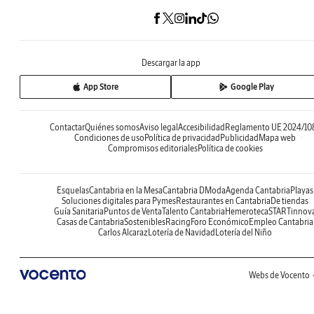
Descargar la app
App Store
Google Play
Contactar
Quiénes somos
Aviso legal
Accesibilidad
Reglamento UE 2024/10
Condiciones de uso
Política de privacidad
Publicidad
Mapa web
Compromisos editoriales
Política de cookies
Esquelas
Cantabria en la Mesa
Cantabria DModa
Agenda Cantabria
Playas
Soluciones digitales para Pymes
Restaurantes en Cantabria
De tiendas
Guía Sanitaria
Puntos de Venta
Talento Cantabria
Hemeroteca
STARTinnov
Casas de Cantabria
Sostenibles
Racing
Foro Económico
Empleo Cantabria
Carlos Alcaraz
Lotería de Navidad
Lotería del Niño
Webs de Vocento