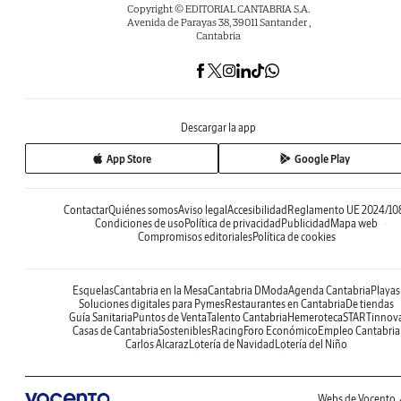
Copyright © EDITORIAL CANTABRIA S.A.
Avenida de Parayas 38, 39011 Santander ,
Cantabria
Descargar la app
App Store
Google Play
Contactar
Quiénes somos
Aviso legal
Accesibilidad
Reglamento UE 2024/10
Condiciones de uso
Política de privacidad
Publicidad
Mapa web
Compromisos editoriales
Política de cookies
Esquelas
Cantabria en la Mesa
Cantabria DModa
Agenda Cantabria
Playas
Soluciones digitales para Pymes
Restaurantes en Cantabria
De tiendas
Guía Sanitaria
Puntos de Venta
Talento Cantabria
Hemeroteca
STARTinnov
Casas de Cantabria
Sostenibles
Racing
Foro Económico
Empleo Cantabria
Carlos Alcaraz
Lotería de Navidad
Lotería del Niño
Webs de Vocento