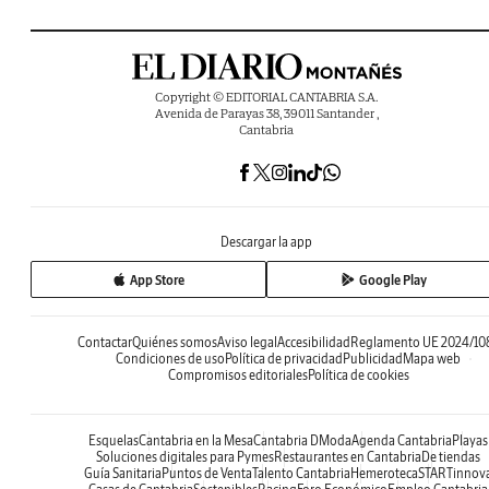
Copyright © EDITORIAL CANTABRIA S.A.
Avenida de Parayas 38, 39011 Santander ,
Cantabria
Descargar la app
App Store
Google Play
Contactar
Quiénes somos
Aviso legal
Accesibilidad
Reglamento UE 2024/10
Condiciones de uso
Política de privacidad
Publicidad
Mapa web
Compromisos editoriales
Política de cookies
Esquelas
Cantabria en la Mesa
Cantabria DModa
Agenda Cantabria
Playas
Soluciones digitales para Pymes
Restaurantes en Cantabria
De tiendas
Guía Sanitaria
Puntos de Venta
Talento Cantabria
Hemeroteca
STARTinnov