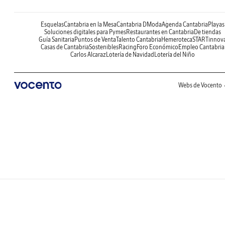
Esquelas
Cantabria en la Mesa
Cantabria DModa
Agenda Cantabria
Playas
Soluciones digitales para Pymes
Restaurantes en Cantabria
De tiendas
Guía Sanitaria
Puntos de Venta
Talento Cantabria
Hemeroteca
STARTinnov
Casas de Cantabria
Sostenibles
Racing
Foro Económico
Empleo Cantabria
Carlos Alcaraz
Lotería de Navidad
Lotería del Niño
Webs de Vocento