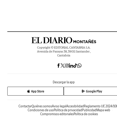
Copyright © EDITORIAL CANTABRIA S.A.
Avenida de Parayas 38, 39011 Santander ,
Cantabria
Descargar la app
App Store
Google Play
Contactar
Quiénes somos
Aviso legal
Accesibilidad
Reglamento UE 2024/10
Condiciones de uso
Política de privacidad
Publicidad
Mapa web
Compromisos editoriales
Política de cookies