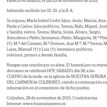
Falleció en Madrid, el día 25 de noviembre de 2015,
habiendo recibido los SS. SS. y la B. A.
Su esposa, María Isabel Corbí, hijos, Jesús, Marisa, Ana,
Paula y Carlos; hijos políticos, Teresa, Rafa, Miguel, Jos
y Sandra; nietos, Teresa, María, Sonia, Álvaro, Sergio,
Almudena y Pablo; hermanos, Pablo, Margarita, M.ª Pila
(†), M.ª del Carmen, M.ª Dolores, Ana M.ª, M.ª Teresa, M
Luisa, Manuel (†) y Luis (†); hermanos políticos,
sobrinos, primos y demás familia,
Ruegan una oración por su alma. El funeral por su etern
descanso se celebrará HOY, SÁBADO, día 28, a las
CUATRO de la tarde, en la iglesia de NUESTRA SEÑORA
DEL CARMEN de COLINDRES, siendo a continuación su
inhumación en el cementerio de dicho pueblo.
Colindres, 28 de noviembre de 2015. Condolencias
Internet: www.funerarianereo.es