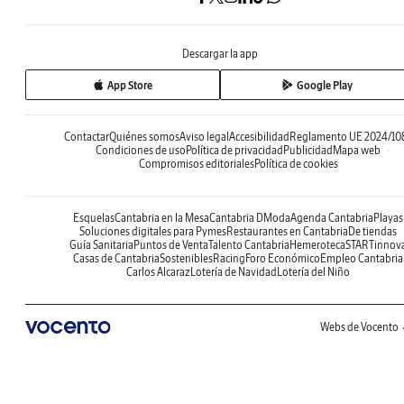
Descargar la app
App Store
Google Play
Contactar
Quiénes somos
Aviso legal
Accesibilidad
Reglamento UE 2024/10
Condiciones de uso
Política de privacidad
Publicidad
Mapa web
Compromisos editoriales
Política de cookies
Esquelas
Cantabria en la Mesa
Cantabria DModa
Agenda Cantabria
Playas
Soluciones digitales para Pymes
Restaurantes en Cantabria
De tiendas
Guía Sanitaria
Puntos de Venta
Talento Cantabria
Hemeroteca
STARTinnov
Casas de Cantabria
Sostenibles
Racing
Foro Económico
Empleo Cantabria
Carlos Alcaraz
Lotería de Navidad
Lotería del Niño
Webs de Vocento