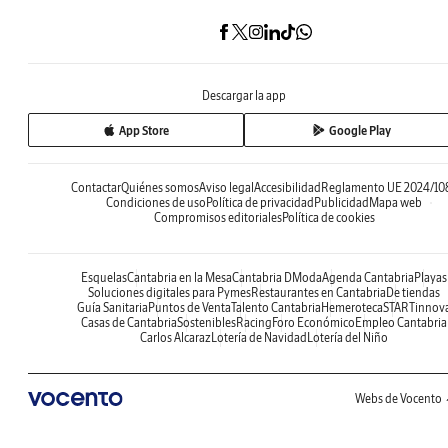
Descargar la app
App Store
Google Play
Contactar
Quiénes somos
Aviso legal
Accesibilidad
Reglamento UE 2024/10
Condiciones de uso
Política de privacidad
Publicidad
Mapa web
Compromisos editoriales
Política de cookies
Esquelas
Cantabria en la Mesa
Cantabria DModa
Agenda Cantabria
Playas
Soluciones digitales para Pymes
Restaurantes en Cantabria
De tiendas
Guía Sanitaria
Puntos de Venta
Talento Cantabria
Hemeroteca
STARTinnov
Casas de Cantabria
Sostenibles
Racing
Foro Económico
Empleo Cantabria
Carlos Alcaraz
Lotería de Navidad
Lotería del Niño
Webs de Vocento