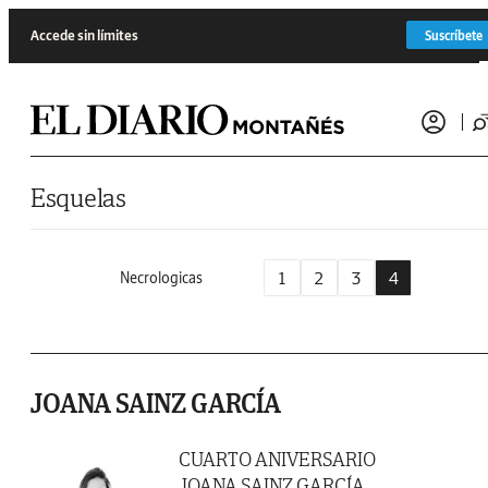
Saltar al contenido
Accede sin límites
Suscríbete
Esquelas
1
2
3
4
Necrologicas
JOANA SAINZ GARCÍA
CUARTO ANIVERSARIO
JOANA SAINZ GARCÍA