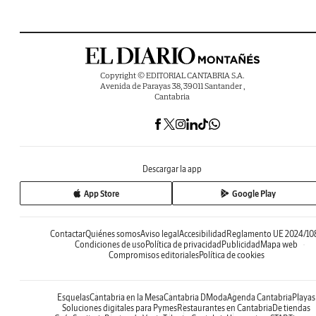
Copyright © EDITORIAL CANTABRIA S.A.
Avenida de Parayas 38, 39011 Santander ,
Cantabria
Descargar la app
App Store
Google Play
Contactar
Quiénes somos
Aviso legal
Accesibilidad
Reglamento UE 2024/10
Condiciones de uso
Política de privacidad
Publicidad
Mapa web
Compromisos editoriales
Política de cookies
Esquelas
Cantabria en la Mesa
Cantabria DModa
Agenda Cantabria
Playas
Soluciones digitales para Pymes
Restaurantes en Cantabria
De tiendas