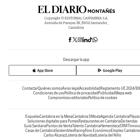
Copyright © EDITORIAL CANTABRIA S.A.
Avenida de Parayas 38, 39011 Santander ,
Cantabria
Descargar la app
App Store
Google Play
Contactar
Quiénes somos
Aviso legal
Accesibilidad
Reglamento UE 2024/10
Condiciones de uso
Política de privacidad
Publicidad
Mapa web
Compromisos editoriales
Política de cookies
Esquelas
Cantabria en la Mesa
Cantabria DModa
Agenda Cantabria
Playas
Soluciones digitales para Pymes
Restaurantes en Cantabria
De tiendas
Guía Sanitaria
Puntos de Venta
Talento Cantabria
Hemeroteca
STARTinnov
Casas de Cantabria
Sostenibles
Racing
Foro Económico
Empleo Cantabria
Carlos Alcaraz
Lotería de Navidad
Lotería del Niño