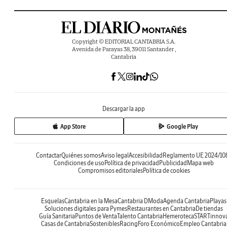
Copyright © EDITORIAL CANTABRIA S.A.
Avenida de Parayas 38, 39011 Santander ,
Cantabria
Descargar la app
App Store
Google Play
Contactar
Quiénes somos
Aviso legal
Accesibilidad
Reglamento UE 2024/10
Condiciones de uso
Política de privacidad
Publicidad
Mapa web
Compromisos editoriales
Política de cookies
Esquelas
Cantabria en la Mesa
Cantabria DModa
Agenda Cantabria
Playas
Soluciones digitales para Pymes
Restaurantes en Cantabria
De tiendas
Guía Sanitaria
Puntos de Venta
Talento Cantabria
Hemeroteca
STARTinnov
Casas de Cantabria
Sostenibles
Racing
Foro Económico
Empleo Cantabria