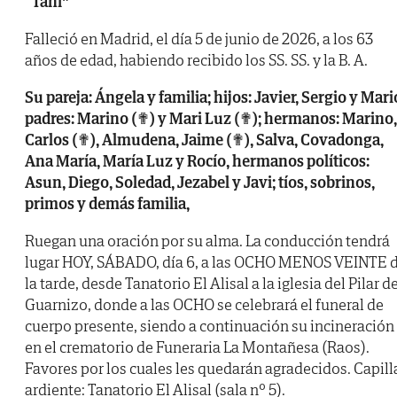
“Tani”
Falleció en Madrid, el día 5 de junio de 2026, a los 63
años de edad, habiendo recibido los SS. SS. y la B. A.
Su pareja: Ángela y familia; hijos: Javier, Sergio y Mari
padres: Marino (✟) y Mari Luz (✟); hermanos: Marino,
Carlos (✟), Almudena, Jaime (✟), Salva, Covadonga,
Ana María, María Luz y Rocío, hermanos políticos:
Asun, Diego, Soledad, Jezabel y Javi; tíos, sobrinos,
primos y demás familia,
Ruegan una oración por su alma. La conducción tendrá
lugar HOY, SÁBADO, día 6, a las OCHO MENOS VEINTE 
la tarde, desde Tanatorio El Alisal a la iglesia del Pilar d
Guarnizo, donde a las OCHO se celebrará el funeral de
cuerpo presente, siendo a continuación su incineración
en el crematorio de Funeraria La Montañesa (Raos).
Favores por los cuales les quedarán agradecidos. Capill
ardiente: Tanatorio El Alisal (sala nº 5).