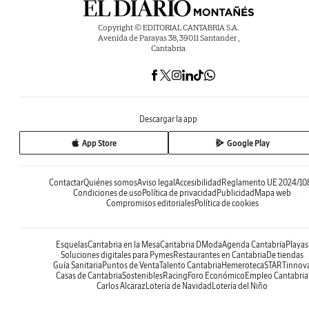
Copyright © EDITORIAL CANTABRIA S.A.
Avenida de Parayas 38, 39011 Santander ,
Cantabria
Descargar la app
App Store
Google Play
Contactar
Quiénes somos
Aviso legal
Accesibilidad
Reglamento UE 2024/10
Condiciones de uso
Política de privacidad
Publicidad
Mapa web
Compromisos editoriales
Política de cookies
Esquelas
Cantabria en la Mesa
Cantabria DModa
Agenda Cantabria
Playas
Soluciones digitales para Pymes
Restaurantes en Cantabria
De tiendas
Guía Sanitaria
Puntos de Venta
Talento Cantabria
Hemeroteca
STARTinnov
Casas de Cantabria
Sostenibles
Racing
Foro Económico
Empleo Cantabria
Carlos Alcaraz
Lotería de Navidad
Lotería del Niño