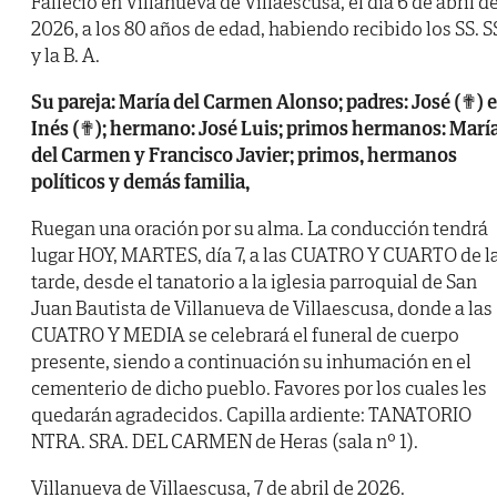
Falleció en Villanueva de Villaescusa, el día 6 de abril d
2026, a los 80 años de edad, habiendo recibido los SS. S
y la B. A.
Su pareja: María del Carmen Alonso; padres: José (✟) e
Inés (✟); hermano: José Luis; primos hermanos: Marí
del Carmen y Francisco Javier; primos, hermanos
políticos y demás familia,
Ruegan una oración por su alma. La conducción tendrá
lugar HOY, MARTES, día 7, a las CUATRO Y CUARTO de l
tarde, desde el tanatorio a la iglesia parroquial de San
Juan Bautista de Villanueva de Villaescusa, donde a las
CUATRO Y MEDIA se celebrará el funeral de cuerpo
presente, siendo a continuación su inhumación en el
cementerio de dicho pueblo. Favores por los cuales les
quedarán agradecidos. Capilla ardiente: TANATORIO
NTRA. SRA. DEL CARMEN de Heras (sala nº 1).
Villanueva de Villaescusa, 7 de abril de 2026.