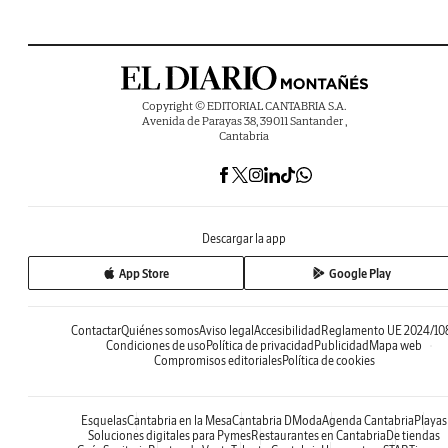
Copyright © EDITORIAL CANTABRIA S.A.
Avenida de Parayas 38, 39011 Santander ,
Cantabria
Descargar la app
App Store
Google Play
Contactar
Quiénes somos
Aviso legal
Accesibilidad
Reglamento UE 2024/10
Condiciones de uso
Política de privacidad
Publicidad
Mapa web
Compromisos editoriales
Política de cookies
Esquelas
Cantabria en la Mesa
Cantabria DModa
Agenda Cantabria
Playas
Soluciones digitales para Pymes
Restaurantes en Cantabria
De tiendas