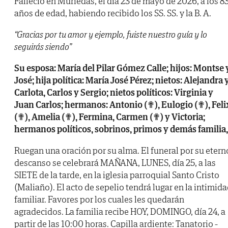
Falleció en Muriedas, el día 23 de mayo de 2026, a los 8
años de edad, habiendo recibido los SS. SS. y la B. A.
“Gracias por tu amor y ejemplo, fuiste nuestro guía y lo
seguirás siendo”
Su esposa: María del Pilar Gómez Calle; hijos: Montse 
José; hija política: María José Pérez; nietos: Alejandra 
Carlota, Carlos y Sergio; nietos políticos: Virginia y
Juan Carlos; hermanos: Antonio (✟), Eulogio (✟), Feli
(✟), Amelia (✟), Fermina, Carmen (✟) y Victoria;
hermanos políticos, sobrinos, primos y demás familia,
Ruegan una oración por su alma. El funeral por su etern
descanso se celebrará MAÑANA, LUNES, día 25, a las
SIETE de la tarde, en la iglesia parroquial Santo Cristo
(Maliaño). El acto de sepelio tendrá lugar en la intimid
familiar. Favores por los cuales les quedarán
agradecidos. La familia recibe HOY, DOMINGO, día 24, a
partir de las 10:00 horas. Capilla ardiente: Tanatorio -