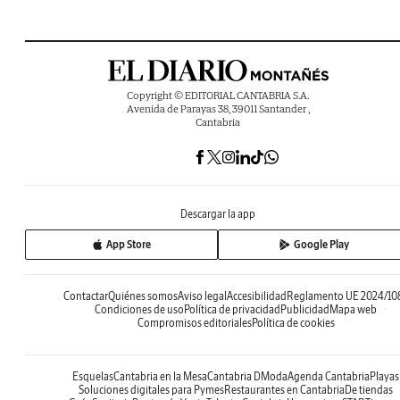
Copyright © EDITORIAL CANTABRIA S.A.
Avenida de Parayas 38, 39011 Santander ,
Cantabria
Descargar la app
App Store
Google Play
Contactar
Quiénes somos
Aviso legal
Accesibilidad
Reglamento UE 2024/10
Condiciones de uso
Política de privacidad
Publicidad
Mapa web
Compromisos editoriales
Política de cookies
Esquelas
Cantabria en la Mesa
Cantabria DModa
Agenda Cantabria
Playas
Soluciones digitales para Pymes
Restaurantes en Cantabria
De tiendas