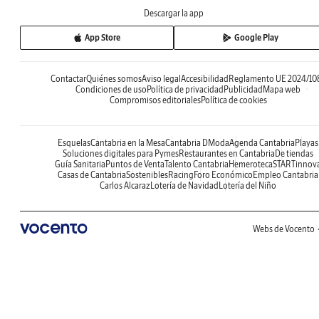
Descargar la app
App Store
Google Play
Contactar
Quiénes somos
Aviso legal
Accesibilidad
Reglamento UE 2024/10
Condiciones de uso
Política de privacidad
Publicidad
Mapa web
Compromisos editoriales
Política de cookies
Esquelas
Cantabria en la Mesa
Cantabria DModa
Agenda Cantabria
Playas
Soluciones digitales para Pymes
Restaurantes en Cantabria
De tiendas
Guía Sanitaria
Puntos de Venta
Talento Cantabria
Hemeroteca
STARTinnov
Casas de Cantabria
Sostenibles
Racing
Foro Económico
Empleo Cantabria
Carlos Alcaraz
Lotería de Navidad
Lotería del Niño
Webs de Vocento