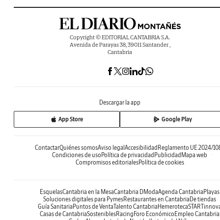
Copyright © EDITORIAL CANTABRIA S.A.
Avenida de Parayas 38, 39011 Santander ,
Cantabria
Descargar la app
App Store
Google Play
Contactar
Quiénes somos
Aviso legal
Accesibilidad
Reglamento UE 2024/10
Condiciones de uso
Política de privacidad
Publicidad
Mapa web
Compromisos editoriales
Política de cookies
Esquelas
Cantabria en la Mesa
Cantabria DModa
Agenda Cantabria
Playas
Soluciones digitales para Pymes
Restaurantes en Cantabria
De tiendas
Guía Sanitaria
Puntos de Venta
Talento Cantabria
Hemeroteca
STARTinnov
Casas de Cantabria
Sostenibles
Racing
Foro Económico
Empleo Cantabria