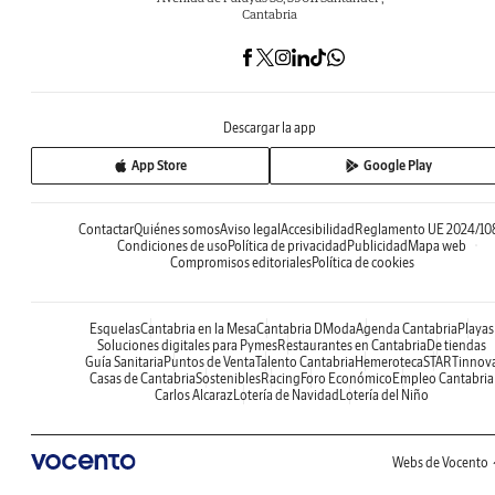
Cantabria
Descargar la app
App Store
Google Play
Contactar
Quiénes somos
Aviso legal
Accesibilidad
Reglamento UE 2024/10
Condiciones de uso
Política de privacidad
Publicidad
Mapa web
Compromisos editoriales
Política de cookies
Esquelas
Cantabria en la Mesa
Cantabria DModa
Agenda Cantabria
Playas
Soluciones digitales para Pymes
Restaurantes en Cantabria
De tiendas
Guía Sanitaria
Puntos de Venta
Talento Cantabria
Hemeroteca
STARTinnov
Casas de Cantabria
Sostenibles
Racing
Foro Económico
Empleo Cantabria
Carlos Alcaraz
Lotería de Navidad
Lotería del Niño
Webs de Vocento