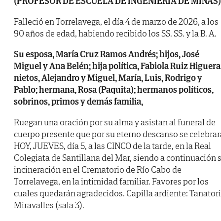
(PROFESOR DE ESCUELA DE INGENIERIA DE MINAS)
Falleció en Torrelavega, el día 4 de marzo de 2026, a los
90 años de edad, habiendo recibido los SS. SS. y la B. A.
Su esposa, María Cruz Ramos Andrés; hijos, José
Miguel y Ana Belén; hija política, Fabiola Ruiz Higuera
nietos, Alejandro y Miguel, María, Luis, Rodrigo y
Pablo; hermana, Rosa (Paquita); hermanos políticos,
sobrinos, primos y demás familia,
Ruegan una oración por su alma y asistan al funeral de
cuerpo presente que por su eterno descanso se celebrar
HOY, JUEVES, día 5, a las CINCO de la tarde, en la Real
Colegiata de Santillana del Mar, siendo a continuación 
incineración en el Crematorio de Río Cabo de
Torrelavega, en la intimidad familiar. Favores por los
cuales quedarán agradecidos. Capilla ardiente: Tanator
Miravalles (sala 3).