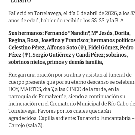
“LUISITO”
Falleció en Torrelavega, el día 6 de abril de 2026, a los 8
años de edad, habiendo recibido los SS. SS. y la B. A.
Sus hermanos: Fernando “Nandin”, Mª Jesús, Dorita,
Regina, Rosa, Josefina y Francisco; hermanos políticos
Celestino Pérez, Alfonso Soto (✟), Fidel Gómez, Pedro
Pérez (✟), Sergio Gutiérrez y Candi Pérez; sobrinos,
sobrinos nietos, primos y demás familia,
Ruegan una oración por su alma y asistan al funeral de
cuerpo presente que por su eterno descanso se celebrar
HOY, MARTES, día 7, a las CINCO de la tarde, en la
parroquia de Pumalverde, siendo a continuación su
incineración en el Crematorio Municipal de Río Cabo d
Torrelavega. Favores por los cuales quedarán
agradecidos. Capilla ardiente: Tanatorio Funcantabria –
Carrejo (sala 3).