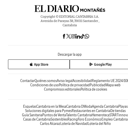
Copyright © EDITORIAL CANTABRIA S.A.
Avenida de Parayas 38, 39011 Santander ,
Cantabria
Descargar la app
App Store
Google Play
Contactar
Quiénes somos
Aviso legal
Accesibilidad
Reglamento UE 2024/10
Condiciones de uso
Política de privacidad
Publicidad
Mapa web
Compromisos editoriales
Política de cookies
Esquelas
Cantabria en la Mesa
Cantabria DModa
Agenda Cantabria
Playas
Soluciones digitales para Pymes
Restaurantes en Cantabria
De tiendas
Guía Sanitaria
Puntos de Venta
Talento Cantabria
Hemeroteca
STARTinnov
Casas de Cantabria
Sostenibles
Racing
Foro Económico
Empleo Cantabria
Carlos Alcaraz
Lotería de Navidad
Lotería del Niño