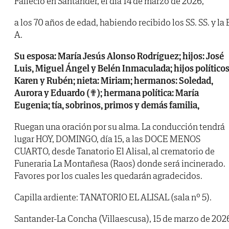
Falleció en Santander, el día 14 de marzo de 2026,
a los 70 años de edad, habiendo recibido los SS. SS. y la 
A.
Su esposa: María Jesús Alonso Rodríguez; hijos: José
Luis, Miguel Ángel y Belén Inmaculada; hijos políticos
Karen y Rubén; nieta: Miriam; hermanos: Soledad,
Aurora y Eduardo (✟); hermana política: María
Eugenia; tía, sobrinos, primos y demás familia,
Ruegan una oración por su alma. La conducción tendrá
lugar HOY, DOMINGO, día 15, a las DOCE MENOS
CUARTO, desde Tanatorio El Alisal, al crematorio de
Funeraria La Montañesa (Raos) donde será incinerado.
Favores por los cuales les quedarán agradecidos.
Capilla ardiente: TANATORIO EL ALISAL (sala nº 5).
Santander-La Concha (Villaescusa), 15 de marzo de 202