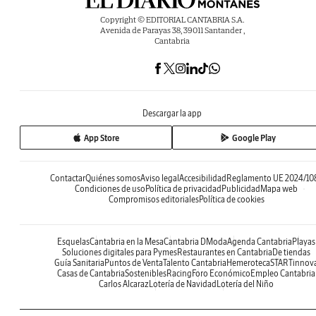
Copyright © EDITORIAL CANTABRIA S.A.
Avenida de Parayas 38, 39011 Santander ,
Cantabria
Descargar la app
App Store
Google Play
Contactar
Quiénes somos
Aviso legal
Accesibilidad
Reglamento UE 2024/10
Condiciones de uso
Política de privacidad
Publicidad
Mapa web
Compromisos editoriales
Política de cookies
Esquelas
Cantabria en la Mesa
Cantabria DModa
Agenda Cantabria
Playas
Soluciones digitales para Pymes
Restaurantes en Cantabria
De tiendas
Guía Sanitaria
Puntos de Venta
Talento Cantabria
Hemeroteca
STARTinnov
Casas de Cantabria
Sostenibles
Racing
Foro Económico
Empleo Cantabria
Carlos Alcaraz
Lotería de Navidad
Lotería del Niño