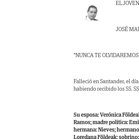
EL JOVE
JOSÉ MA
“NUNCA TE OLVIDAREMOS
Falleció en Santander, el dí
habiendo recibido los SS. SS. 
Su esposa: Verónica Földe
Ramos; madre política: Emi
hermana: Nieves; hermanos 
Loredana Földeak; sobrino: 