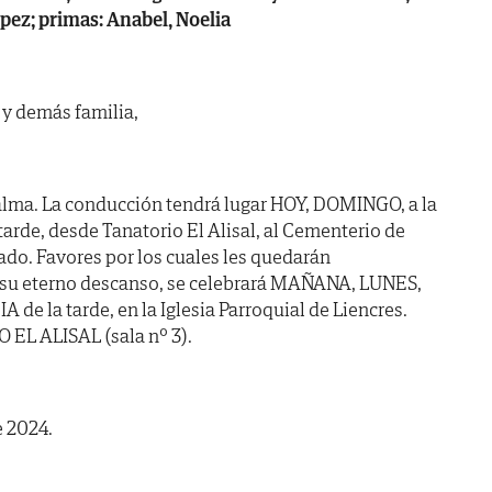
ez; primas: Anabel, Noelia
 y demás familia,
alma. La conducción tendrá lugar HOY, DOMINGO, a la
de, desde Tanatorio El Alisal, al Cementerio de
do. Favores por los cuales les quedarán
or su eterno descanso, se celebrará MAÑANA, LUNES,
 de la tarde, en la Iglesia Parroquial de Liencres.
 EL ALISAL (sala nº 3).
e 2024.