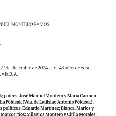
N
NUEL MONTERO RAMOS
”
a 27 de diciembre de 2024, a los 43 años de edad,
y la B. A.
ak; padres: José Manuel Montero y María Carmen
lia Földeak (Vda. de Ladislao Antonio Földeak);
políticos: Eduardo Martínez; Bianca, Marios y
Marcos; tíos: Milagros Montero y Cirilo Morales;