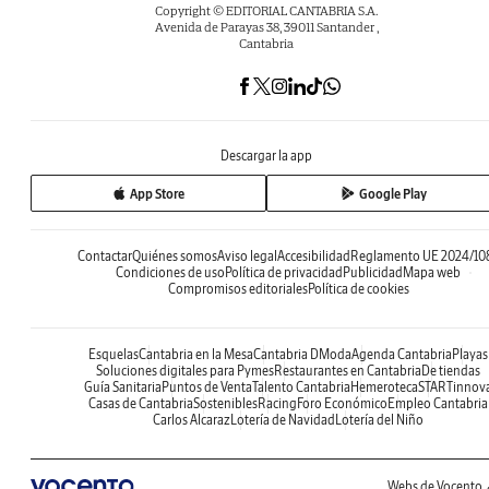
Copyright © EDITORIAL CANTABRIA S.A.
Avenida de Parayas 38, 39011 Santander ,
Cantabria
Descargar la app
App Store
Google Play
Contactar
Quiénes somos
Aviso legal
Accesibilidad
Reglamento UE 2024/10
Condiciones de uso
Política de privacidad
Publicidad
Mapa web
Compromisos editoriales
Política de cookies
Esquelas
Cantabria en la Mesa
Cantabria DModa
Agenda Cantabria
Playas
Soluciones digitales para Pymes
Restaurantes en Cantabria
De tiendas
Guía Sanitaria
Puntos de Venta
Talento Cantabria
Hemeroteca
STARTinnov
Casas de Cantabria
Sostenibles
Racing
Foro Económico
Empleo Cantabria
Carlos Alcaraz
Lotería de Navidad
Lotería del Niño
Webs de Vocento