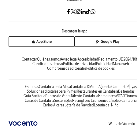
Descargar la app
App Store
Google Play
Contactar
Quiénes somos
Aviso legal
Accesibilidad
Reglamento UE 2024/10
Condiciones de uso
Política de privacidad
Publicidad
Mapa web
Compromisos editoriales
Política de cookies
Esquelas
Cantabria en la Mesa
Cantabria DModa
Agenda Cantabria
Playas
Soluciones digitales para Pymes
Restaurantes en Cantabria
De tiendas
Guía Sanitaria
Puntos de Venta
Talento Cantabria
Hemeroteca
STARTinnov
Casas de Cantabria
Sostenibles
Racing
Foro Económico
Empleo Cantabria
Carlos Alcaraz
Lotería de Navidad
Lotería del Niño
Webs de Vocento