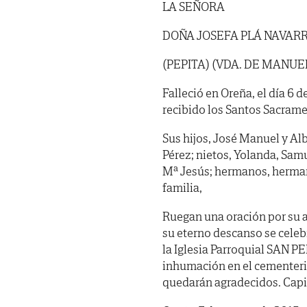
LA SEÑORA
DOÑA JOSEFA PLÁ NAVAR
(PEPITA) (VDA. DE MANUE
Falleció en Oreña, el día 6 
recibido los Santos Sacramen
Sus hijos, José Manuel y Alb
Pérez; nietos, Yolanda, Samu
Mª Jesús; hermanos, hermano
familia,
Ruegan una oración por su a
su eterno descanso se celebr
la Iglesia Parroquial SAN 
inhumación en el cementeri
quedarán agradecidos. Capill