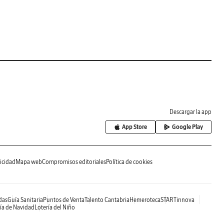
Descargar la app
App Store
Google Play
icidad
Mapa web
Compromisos editoriales
Política de cookies
das
Guía Sanitaria
Puntos de Venta
Talento Cantabria
Hemeroteca
STARTinnova
ía de Navidad
Lotería del Niño