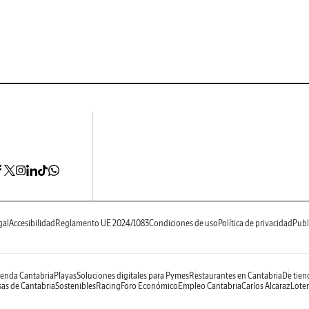
gal
Accesibilidad
Reglamento UE 2024/1083
Condiciones de uso
Política de privacidad
Publ
enda Cantabria
Playas
Soluciones digitales para Pymes
Restaurantes en Cantabria
De tien
as de Cantabria
Sostenibles
Racing
Foro Económico
Empleo Cantabria
Carlos Alcaraz
Loter