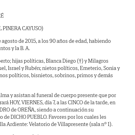
RÉ
L PINERA CAYUSO)
de agosto de 2015, a los 90 años de edad, habiendo
tos y la B. A.
erto; hijas políticas, Blanca Diego (†) y Milagros
el, Israel y Rubén; nietos políticos, Emeterio, Sonia y
s políticos, bisnietos, sobrinos, primos y demás
lma y asistan al funeral de cuerpo presente que por
ará HOY, VIERNES, día 7, a las CINCO de la tarde, en
PEDRO de OREÑA, siendo a continuación su
o de DICHO PUEBLO. Favores por los cuales les
a Ardiente: Velatorio de Villapresente (sala nº 1).