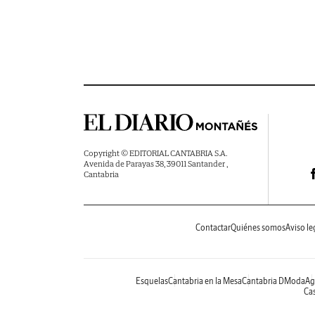
Copyright © EDITORIAL CANTABRIA S.A.
Avenida de Parayas 38, 39011 Santander ,
Cantabria
Contactar
Quiénes somos
Aviso le
Esquelas
Cantabria en la Mesa
Cantabria DModa
Ag
Cas