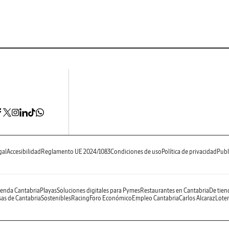
gal
Accesibilidad
Reglamento UE 2024/1083
Condiciones de uso
Política de privacidad
Publ
enda Cantabria
Playas
Soluciones digitales para Pymes
Restaurantes en Cantabria
De tien
as de Cantabria
Sostenibles
Racing
Foro Económico
Empleo Cantabria
Carlos Alcaraz
Loter