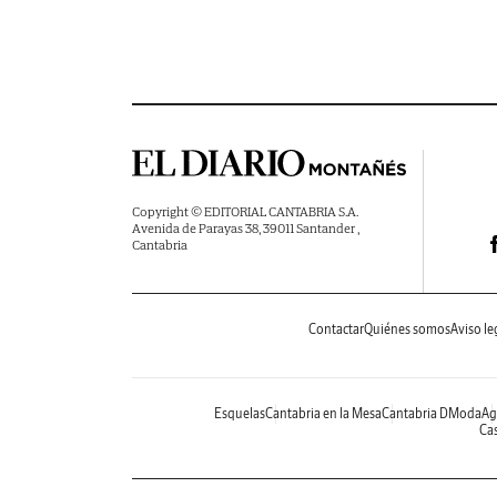
Copyright © EDITORIAL CANTABRIA S.A.
Avenida de Parayas 38, 39011 Santander ,
Cantabria
Contactar
Quiénes somos
Aviso le
Esquelas
Cantabria en la Mesa
Cantabria DModa
Ag
Cas