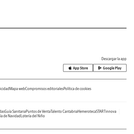
Descargar la app
App Store
Google Play
icidad
Mapa web
Compromisos editoriales
Política de cookies
das
Guía Sanitaria
Puntos de Venta
Talento Cantabria
Hemeroteca
STARTinnova
ía de Navidad
Lotería del Niño