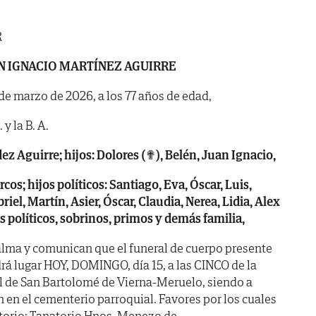
R
N IGNACIO MARTÍNEZ AGUIRRE
3 de marzo de 2026, a los 77 años de edad,
y la B. A.
z Aguirre; hijos: Dolores (✟), Belén, Juan Ignacio,
os; hijos políticos: Santiago, Eva, Óscar, Luis,
iel, Martín, Asier, Óscar, Claudia, Nerea, Lidia, Alex
 políticos, sobrinos, primos y demás familia,
alma y comunican que el funeral de cuerpo presente
rá lugar HOY, DOMINGO, día 15, a las CINCO de la
ial de San Bartolomé de Vierna-Meruelo, siendo a
en el cementerio parroquial. Favores por los cuales
torio: Tanatorio Hnos. Menezo de