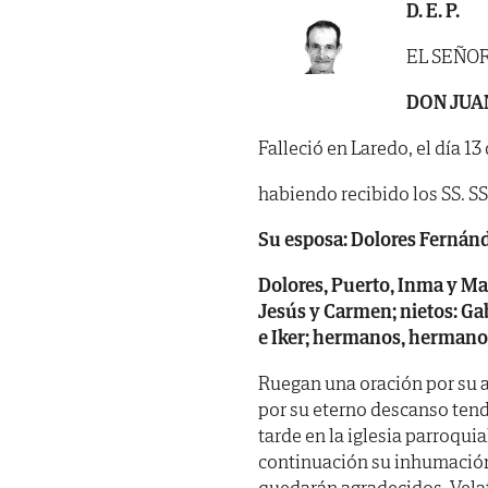
D. E. P.
EL SEÑO
DON JUA
Falleció en Laredo, el día 1
habiendo recibido los SS. SS. 
Su esposa: Dolores Fernánde
Dolores, Puerto, Inma y Marc
Jesús y Carmen; nietos: Gabr
e Iker; hermanos, hermanos
Ruegan una oración por su 
por su eterno descanso tend
tarde en la iglesia parroqu
continuación su inhumación 
quedarán agradecidos. Vela