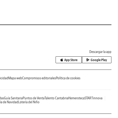
Descargar la app
App Store
Google Play
icidad
Mapa web
Compromisos editoriales
Política de cookies
das
Guía Sanitaria
Puntos de Venta
Talento Cantabria
Hemeroteca
STARTinnova
ía de Navidad
Lotería del Niño