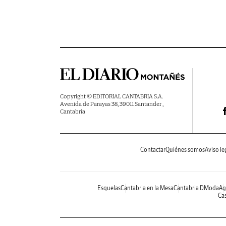
Copyright © EDITORIAL CANTABRIA S.A.
Avenida de Parayas 38, 39011 Santander ,
Cantabria
Contactar
Quiénes somos
Aviso le
Esquelas
Cantabria en la Mesa
Cantabria DModa
Ag
Cas