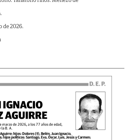
.
o de 2026.
m