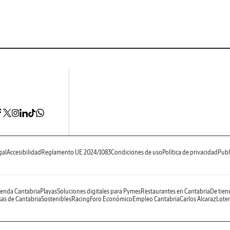
gal
Accesibilidad
Reglamento UE 2024/1083
Condiciones de uso
Política de privacidad
Publ
enda Cantabria
Playas
Soluciones digitales para Pymes
Restaurantes en Cantabria
De tien
as de Cantabria
Sostenibles
Racing
Foro Económico
Empleo Cantabria
Carlos Alcaraz
Loter