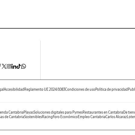
gal
Accesibilidad
Reglamento UE 2024/1083
Condiciones de uso
Política de privacidad
Publ
enda Cantabria
Playas
Soluciones digitales para Pymes
Restaurantes en Cantabria
De tien
as de Cantabria
Sostenibles
Racing
Foro Económico
Empleo Cantabria
Carlos Alcaraz
Loter