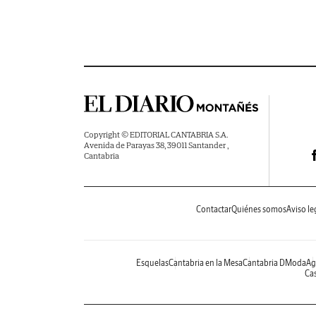
Copyright © EDITORIAL CANTABRIA S.A.
Avenida de Parayas 38, 39011 Santander ,
Cantabria
Contactar
Quiénes somos
Aviso le
Esquelas
Cantabria en la Mesa
Cantabria DModa
Ag
Cas