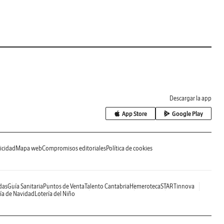
Descargar la app
App Store
Google Play
icidad
Mapa web
Compromisos editoriales
Política de cookies
das
Guía Sanitaria
Puntos de Venta
Talento Cantabria
Hemeroteca
STARTinnova
ía de Navidad
Lotería del Niño