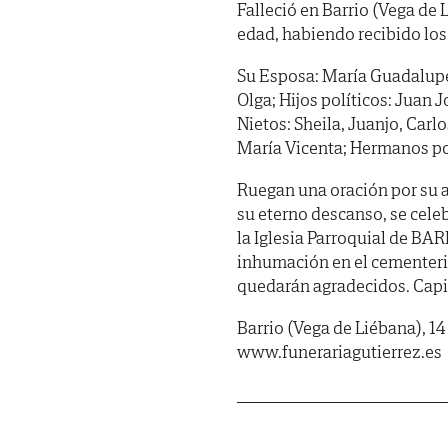
Falleció en Barrio (Vega de L
edad, habiendo recibido los
Su Esposa: María Guadalupe 
Olga; Hijos políticos: Juan 
Nietos: Sheila, Juanjo, Carl
María Vicenta; Hermanos pol
Ruegan una oración por su a
su eterno descanso, se celeb
la Iglesia Parroquial de BA
inhumación en el cementerio
quedarán agradecidos. Capil
Barrio (Vega de Liébana), 14
www.funerariagutierrez.es