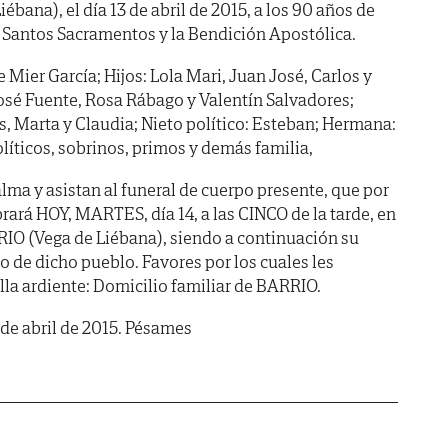
iébana), el día 13 de abril de 2015, a los 90 años de
 Santos Sacramentos y la Bendición Apostólica.
Mier García; Hijos: Lola Mari, Juan José, Carlos y
José Fuente, Rosa Rábago y Valentín Salvadores;
os, Marta y Claudia; Nieto político: Esteban; Hermana:
íticos, sobrinos, primos y demás familia,
lma y asistan al funeral de cuerpo presente, que por
rará HOY, MARTES, día 14, a las CINCO de la tarde, en
RRIO (Vega de Liébana), siendo a continuación su
 de dicho pueblo. Favores por los cuales les
la ardiente: Domicilio familiar de BARRIO.
 de abril de 2015. Pésames