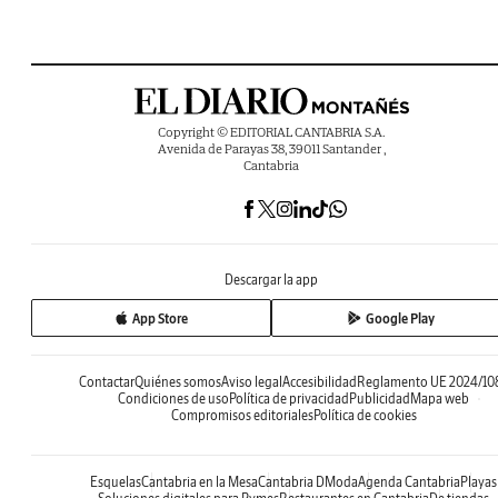
Copyright © EDITORIAL CANTABRIA S.A.
Avenida de Parayas 38, 39011 Santander ,
Cantabria
Descargar la app
App Store
Google Play
Contactar
Quiénes somos
Aviso legal
Accesibilidad
Reglamento UE 2024/10
Condiciones de uso
Política de privacidad
Publicidad
Mapa web
Compromisos editoriales
Política de cookies
Esquelas
Cantabria en la Mesa
Cantabria DModa
Agenda Cantabria
Playas