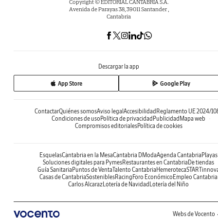
Copyright © EDITORIAL CANTABRIA S.A.
Avenida de Parayas 38, 39011 Santander ,
Cantabria
Descargar la app
App Store
Google Play
Contactar
Quiénes somos
Aviso legal
Accesibilidad
Reglamento UE 2024/10
Condiciones de uso
Política de privacidad
Publicidad
Mapa web
Compromisos editoriales
Política de cookies
Esquelas
Cantabria en la Mesa
Cantabria DModa
Agenda Cantabria
Playas
Soluciones digitales para Pymes
Restaurantes en Cantabria
De tiendas
Guía Sanitaria
Puntos de Venta
Talento Cantabria
Hemeroteca
STARTinnov
Casas de Cantabria
Sostenibles
Racing
Foro Económico
Empleo Cantabria
Carlos Alcaraz
Lotería de Navidad
Lotería del Niño
Webs de Vocento