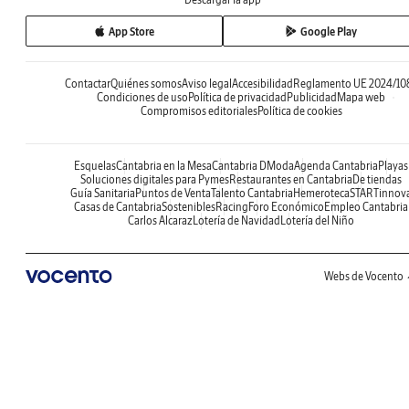
App Store
Google Play
Contactar
Quiénes somos
Aviso legal
Accesibilidad
Reglamento UE 2024/10
Condiciones de uso
Política de privacidad
Publicidad
Mapa web
Compromisos editoriales
Política de cookies
Esquelas
Cantabria en la Mesa
Cantabria DModa
Agenda Cantabria
Playas
Soluciones digitales para Pymes
Restaurantes en Cantabria
De tiendas
Guía Sanitaria
Puntos de Venta
Talento Cantabria
Hemeroteca
STARTinnov
Casas de Cantabria
Sostenibles
Racing
Foro Económico
Empleo Cantabria
Carlos Alcaraz
Lotería de Navidad
Lotería del Niño
Webs de Vocento