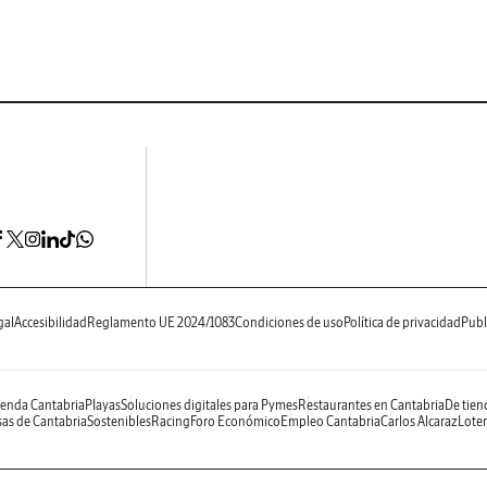
gal
Accesibilidad
Reglamento UE 2024/1083
Condiciones de uso
Política de privacidad
Publ
enda Cantabria
Playas
Soluciones digitales para Pymes
Restaurantes en Cantabria
De tien
as de Cantabria
Sostenibles
Racing
Foro Económico
Empleo Cantabria
Carlos Alcaraz
Loter