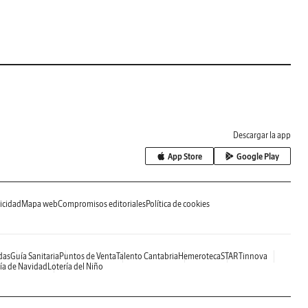
Descargar la app
App Store
Google Play
icidad
Mapa web
Compromisos editoriales
Política de cookies
das
Guía Sanitaria
Puntos de Venta
Talento Cantabria
Hemeroteca
STARTinnova
ía de Navidad
Lotería del Niño