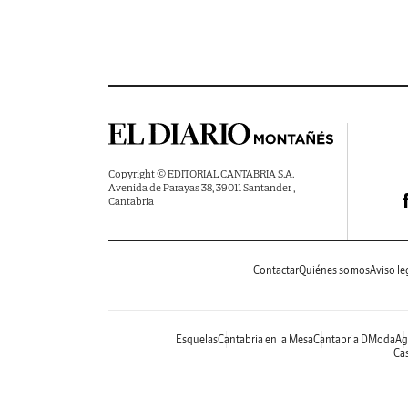
Copyright © EDITORIAL CANTABRIA S.A.
Avenida de Parayas 38, 39011 Santander ,
Cantabria
Contactar
Quiénes somos
Aviso le
Esquelas
Cantabria en la Mesa
Cantabria DModa
Ag
Cas