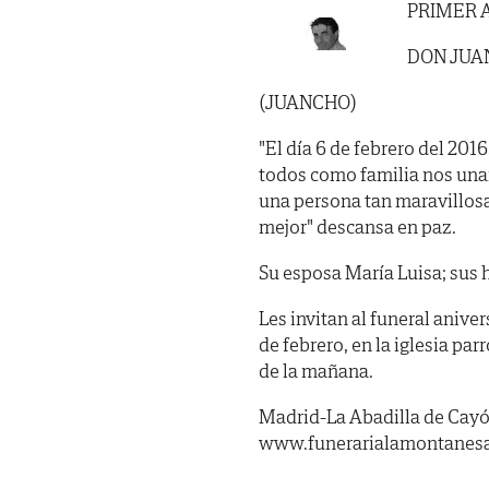
PRIMER 
DON JUA
(JUANCHO)
"El día 6 de febrero del 201
todos como familia nos una
una persona tan maravillosa,
mejor" descansa en paz.
Su esposa María Luisa; sus h
Les invitan al funeral aniv
de febrero, en la iglesia pa
de la mañana.
Madrid-La Abadilla de Cayón
www.funerarialamontanes