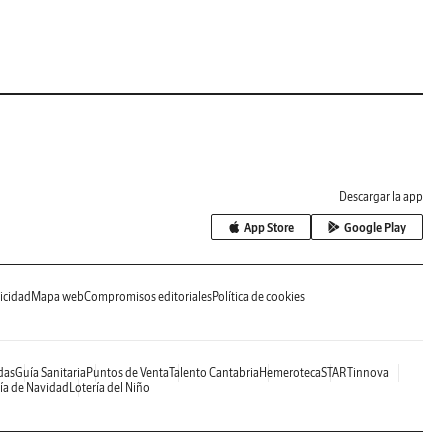
Descargar la app
App Store
Google Play
icidad
Mapa web
Compromisos editoriales
Política de cookies
das
Guía Sanitaria
Puntos de Venta
Talento Cantabria
Hemeroteca
STARTinnova
ía de Navidad
Lotería del Niño