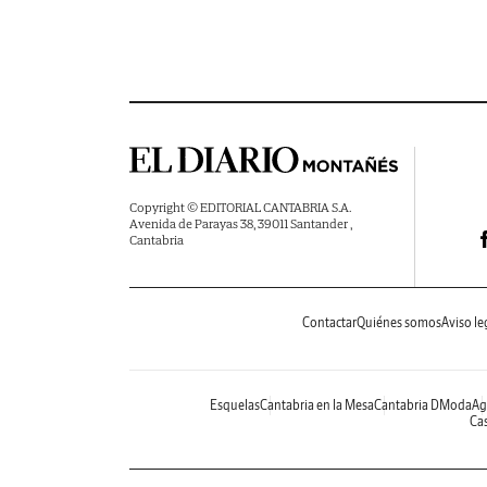
Copyright © EDITORIAL CANTABRIA S.A.
Avenida de Parayas 38, 39011 Santander ,
Cantabria
Contactar
Quiénes somos
Aviso le
Esquelas
Cantabria en la Mesa
Cantabria DModa
Ag
Cas