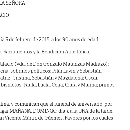
 LA SEÑORA
ACIO
ía 3 de febrero de 2015, a los 90 años de edad,
s Sacramentos y la Bendición Apostólica.
Palacio (Vda. de Don Gonzalo Matanzas Madrazo);
na; sobrinos políticos: Pilar Lavín y Sebastián
atriz, Cristina, Sebastián y Magdalena; Óscar,
bisnietos: Paula, Lucía, Celia, Clara y Marina; primos
lma, y comunican que el funeral de aniversario, por
lugar MAÑANA, DOMINGO, día 7, a la UNA de la tarde,
San Vicente Mártir, de Güemes. Favores por los cuales