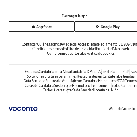
Descargar la app
App Store
Google Play
Contactar
Quiénes somos
Aviso legal
Accesibilidad
Reglamento UE 2024/10
Condiciones de uso
Política de privacidad
Publicidad
Mapa web
Compromisos editoriales
Política de cookies
Esquelas
Cantabria en la Mesa
Cantabria DModa
Agenda Cantabria
Playas
Soluciones digitales para Pymes
Restaurantes en Cantabria
De tiendas
Guía Sanitaria
Puntos de Venta
Talento Cantabria
Hemeroteca
STARTinnov
Casas de Cantabria
Sostenibles
Racing
Foro Económico
Empleo Cantabria
Carlos Alcaraz
Lotería de Navidad
Lotería del Niño
Webs de Vocento