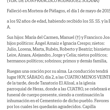
(VDA. DE DON FRANCISCO RODRÍGUEZ SOLANA)
Falleció en Mortera de Piélagos, el día 1 de mayo de 201
a los 92 años de edad, habiendo recibido los SS. SS. y la 
A.
Sus hijos: María del Carmen, Manuel (†) y Francisco Jos
hijos políticos: Ángel Arnaiz e Ignacia Crespo; nietos:
Julio, Lorena, Marta, Rubén, Roberto y Beatriz; bisnieto
Leire, Ainara, Alejandro, Jorge y Celia; nietos políticos;
hermanos políticos; sobrinos; primos y demás familia,
Ruegan una oración por su alma. La conducción tendrá
lugar HOY, SÁBADO, día 2, a las CUATRO MENOS VEINT
de la tarde, desde Tanatorio El Alisal, a la iglesia
parroquial de Heras, donde a las CUATRO, se celebrará e
funeral de cuerpo presente, siendo a continuación la
inhumación en el Cementerio de dicho pueblo. Favores
por los cuales les quedarán agradecidos. Capilla