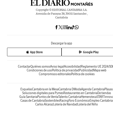
Copyright © EDITORIAL CANTABRIA S.A.
Avenida de Parayas 38, 39011 Santander ,
Cantabria
Descargar la app
App Store
Google Play
Contactar
Quiénes somos
Aviso legal
Accesibilidad
Reglamento UE 2024/10
Condiciones de uso
Política de privacidad
Publicidad
Mapa web
Compromisos editoriales
Política de cookies
Esquelas
Cantabria en la Mesa
Cantabria DModa
Agenda Cantabria
Playas
Soluciones digitales para Pymes
Restaurantes en Cantabria
De tiendas
Guía Sanitaria
Puntos de Venta
Talento Cantabria
Hemeroteca
STARTinnov
Casas de Cantabria
Sostenibles
Racing
Foro Económico
Empleo Cantabria
Carlos Alcaraz
Lotería de Navidad
Lotería del Niño