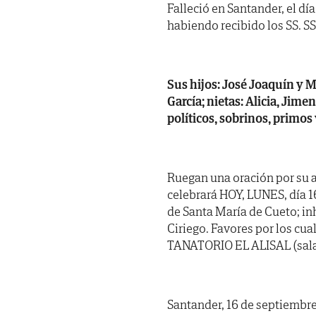
Falleció en Santander, el dí
habiendo recibido los SS. SS.
Sus hijos: José Joaquín y Mª
García; nietas: Alicia, Jim
políticos, sobrinos, primos
Ruegan una oración por su a
celebrará HOY, LUNES, día 16
de Santa María de Cueto; i
Ciriego. Favores por los cua
TANATORIO EL ALISAL (sala
Santander, 16 de septiembre