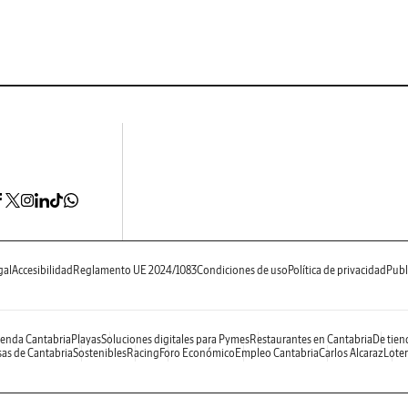
gal
Accesibilidad
Reglamento UE 2024/1083
Condiciones de uso
Política de privacidad
Publ
enda Cantabria
Playas
Soluciones digitales para Pymes
Restaurantes en Cantabria
De tien
as de Cantabria
Sostenibles
Racing
Foro Económico
Empleo Cantabria
Carlos Alcaraz
Loter