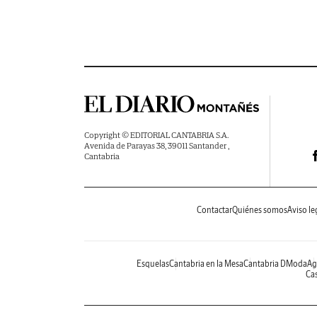
Copyright © EDITORIAL CANTABRIA S.A.
Avenida de Parayas 38, 39011 Santander ,
Cantabria
Contactar
Quiénes somos
Aviso le
Esquelas
Cantabria en la Mesa
Cantabria DModa
Ag
Cas