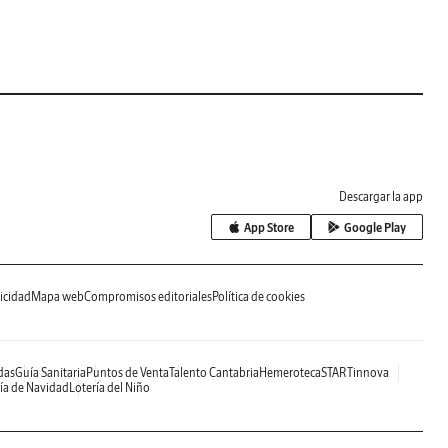
Descargar la app
App Store
Google Play
icidad
Mapa web
Compromisos editoriales
Política de cookies
das
Guía Sanitaria
Puntos de Venta
Talento Cantabria
Hemeroteca
STARTinnova
ía de Navidad
Lotería del Niño