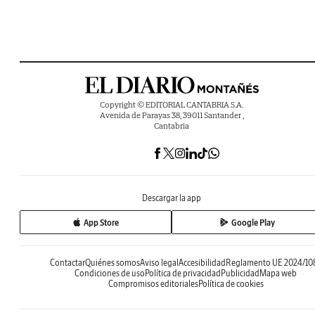
Copyright © EDITORIAL CANTABRIA S.A.
Avenida de Parayas 38, 39011 Santander ,
Cantabria
Descargar la app
App Store
Google Play
Contactar
Quiénes somos
Aviso legal
Accesibilidad
Reglamento UE 2024/10
Condiciones de uso
Política de privacidad
Publicidad
Mapa web
Compromisos editoriales
Política de cookies