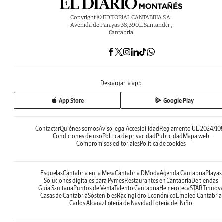
Copyright © EDITORIAL CANTABRIA S.A.
Avenida de Parayas 38, 39011 Santander ,
Cantabria
Descargar la app
App Store
Google Play
Contactar
Quiénes somos
Aviso legal
Accesibilidad
Reglamento UE 2024/10
Condiciones de uso
Política de privacidad
Publicidad
Mapa web
Compromisos editoriales
Política de cookies
Esquelas
Cantabria en la Mesa
Cantabria DModa
Agenda Cantabria
Playas
Soluciones digitales para Pymes
Restaurantes en Cantabria
De tiendas
Guía Sanitaria
Puntos de Venta
Talento Cantabria
Hemeroteca
STARTinnov
Casas de Cantabria
Sostenibles
Racing
Foro Económico
Empleo Cantabria
Carlos Alcaraz
Lotería de Navidad
Lotería del Niño