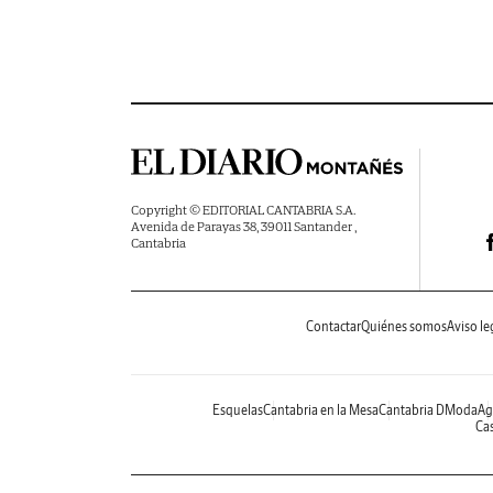
Copyright © EDITORIAL CANTABRIA S.A.
Avenida de Parayas 38, 39011 Santander ,
Cantabria
Contactar
Quiénes somos
Aviso le
Esquelas
Cantabria en la Mesa
Cantabria DModa
Ag
Cas