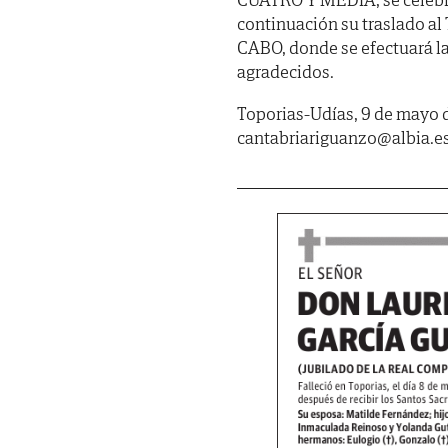
continuación su traslado
CABO, donde se efectuará la
agradecidos.
Toporias-Udías, 9 de mayo d
cantabriariguanzo@albia.e