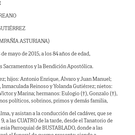
R
UREANO
GUTIÉRREZ
OMPAÑÍA ASTURIANA)
 8 de mayo de 2015, a los 84 años de edad,
os Sacramentos y la Bendición Apostólica.
z; hijos: Antonio Enrique, Álvaro y Juan Manuel;
r, Inmaculada Reinoso y Yolanda Gutiérrez; nietos:
, Víctor y Marina; hermanos: Eulogio (†), Gonzalo (†),
os políticos, sobrinos, primos y demás familia,
lma, y asistan a la conducción del cadáver, que se
9, a las CUATRO de la tarde, desde el Tanatorio de
Iglesia Parroquial de BUSTABLADO, donde a las
á el funeral de cuerpo presente; siendo a