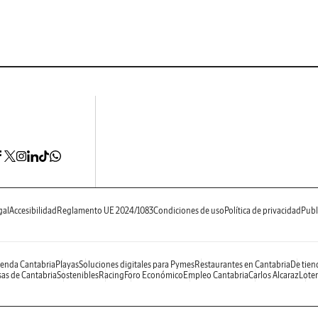
gal
Accesibilidad
Reglamento UE 2024/1083
Condiciones de uso
Política de privacidad
Publ
enda Cantabria
Playas
Soluciones digitales para Pymes
Restaurantes en Cantabria
De tien
as de Cantabria
Sostenibles
Racing
Foro Económico
Empleo Cantabria
Carlos Alcaraz
Loter