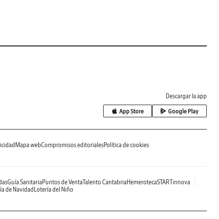
Descargar la app
App Store
Google Play
icidad
Mapa web
Compromisos editoriales
Política de cookies
das
Guía Sanitaria
Puntos de Venta
Talento Cantabria
Hemeroteca
STARTinnova
ía de Navidad
Lotería del Niño