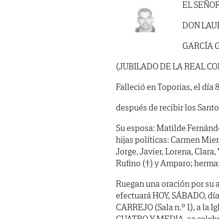
EL SEÑO
DON LA
GARCÍA 
(JUBILADO DE LA REAL C
Falleció en Toporias, el día
después de recibir los Sant
Su esposa: Matilde Fernánde
hijas políticas: Carmen Mie
Jorge, Javier, Lorena, Clara
Rufino (†) y Amparo; herman
Ruegan una oración por su a
efectuará HOY, SÁBADO, día 
CARREJO (Sala n.º 1), a la 
CUATRO Y MEDIA, se celebrar