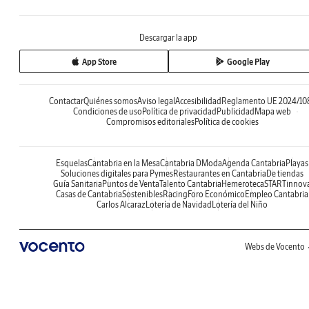
Descargar la app
App Store
Google Play
Contactar
Quiénes somos
Aviso legal
Accesibilidad
Reglamento UE 2024/10
Condiciones de uso
Política de privacidad
Publicidad
Mapa web
Compromisos editoriales
Política de cookies
Esquelas
Cantabria en la Mesa
Cantabria DModa
Agenda Cantabria
Playas
Soluciones digitales para Pymes
Restaurantes en Cantabria
De tiendas
Guía Sanitaria
Puntos de Venta
Talento Cantabria
Hemeroteca
STARTinnov
Casas de Cantabria
Sostenibles
Racing
Foro Económico
Empleo Cantabria
Carlos Alcaraz
Lotería de Navidad
Lotería del Niño
Webs de Vocento