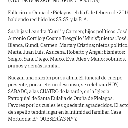
(VDA. DE DON SEGUNDO FUENTE SALAS)
Falleció en Oruña de Piélagos, el día 5 de febrero de 201
habiendo recibido los SS. SS. y la B. A.
Sus hijas: Leandra "Curri" y Carmen; hijos políticos: José
Antonio Cortijo y Cosme Tresgallo "Minis"; nietos: José,
Blanca, Gundi, Carmen, Marta y Cristina; nietos político
Marta, Juan Luis, Azucena, Roberto y Ángel; bisnietos:
Sergio, Sara, Diego, Marco, Eva, Alex y Mario; sobrinos,
primos y demás familia,
Ruegan una oración por su alma. El funeral de cuerpo
presente, por su eterno descanso, se celebrará HOY,
SÁBADO, a las CUATRO de la tarde, en la Iglesia
Parroquial de Santa Eulalia de Oruña de Piélagos.
Favores por los cuales les quedarán agradecidos. El act
de sepelio tendrá lugar en la intimidad familiar. Casa
Mortuoria: B.º QUESERÍAS N.º 7.