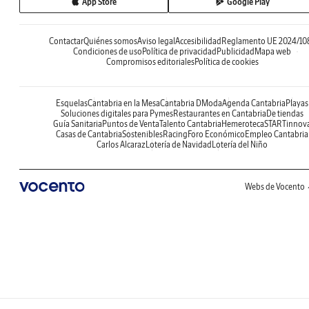
App Store
Google Play
Contactar
Quiénes somos
Aviso legal
Accesibilidad
Reglamento UE 2024/10
Condiciones de uso
Política de privacidad
Publicidad
Mapa web
Compromisos editoriales
Política de cookies
Esquelas
Cantabria en la Mesa
Cantabria DModa
Agenda Cantabria
Playas
Soluciones digitales para Pymes
Restaurantes en Cantabria
De tiendas
Guía Sanitaria
Puntos de Venta
Talento Cantabria
Hemeroteca
STARTinnov
Casas de Cantabria
Sostenibles
Racing
Foro Económico
Empleo Cantabria
Carlos Alcaraz
Lotería de Navidad
Lotería del Niño
Webs de Vocento