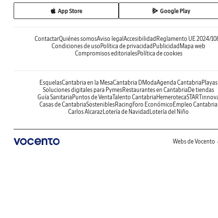
App Store
Google Play
Contactar
Quiénes somos
Aviso legal
Accesibilidad
Reglamento UE 2024/10
Condiciones de uso
Política de privacidad
Publicidad
Mapa web
Compromisos editoriales
Política de cookies
Esquelas
Cantabria en la Mesa
Cantabria DModa
Agenda Cantabria
Playas
Soluciones digitales para Pymes
Restaurantes en Cantabria
De tiendas
Guía Sanitaria
Puntos de Venta
Talento Cantabria
Hemeroteca
STARTinnov
Casas de Cantabria
Sostenibles
Racing
Foro Económico
Empleo Cantabria
Carlos Alcaraz
Lotería de Navidad
Lotería del Niño
Webs de Vocento