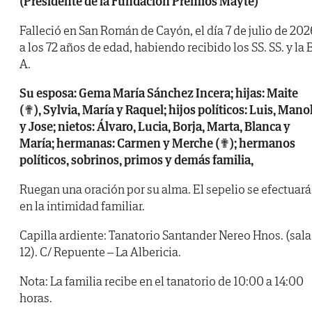
(Presidente de la Fundación Premios Mayte)
Falleció en San Román de Cayón, el día 7 de julio de 202
a los 72 años de edad, habiendo recibido los SS. SS. y la B
A.
Su esposa: Gema María Sánchez Incera; hijas: Maite
(✟), Sylvia, María y Raquel; hijos políticos: Luis, Mano
y Jose; nietos: Álvaro, Lucia, Borja, Marta, Blanca y
María; hermanas: Carmen y Merche (✟); hermanos
políticos, sobrinos, primos y demás familia,
Ruegan una oración por su alma. El sepelio se efectuará
en la intimidad familiar.
Capilla ardiente: Tanatorio Santander Nereo Hnos. (sala
12). C/ Repuente – La Albericia.
Nota: La familia recibe en el tanatorio de 10:00 a 14:00
horas.