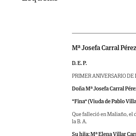
Mª Josefa Carral Pére
D. E. P.
PRIMER ANIVERSARIO DE
Doña Mª Josefa Carral Pére
“Fina” (Viuda de Pablo Vill
Que falleció en Maliaño, el d
la B. A.
Su hija: Mª Elena Villar Ca