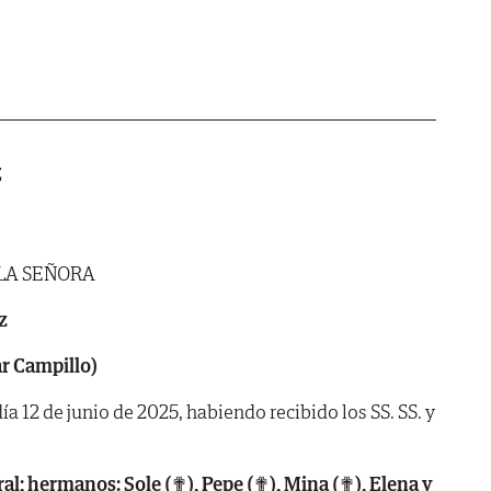
z
 LA SEÑORA
z
ar Campillo)
ía 12 de junio de 2025, habiendo recibido los SS. SS. y
rral; hermanos: Sole (✟), Pepe (✟), Mina (✟), Elena y