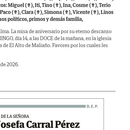
s: Miguel (✟), Iti, Tino (✟), Ina, Cosme (✟), Terio
 Paco (✟), Clara (✟), Simona (✟), Vicente (✟), Linos
nos políticos, primos y demás familia,
lma. La misa de aniversario por su eterno descanso
GO, día 14, a las DOCE de la mañana, en la iglesia
 de El Alto de Maliaño. Favores por los cuales les
 de 2026.