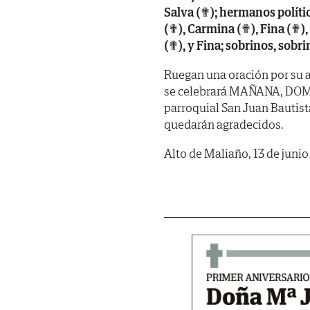
Salva (✟); hermanos político
(✟), Carmina (✟), Fina (✟),
(✟), y Fina; sobrinos, sobri
Ruegan una oración por su a
se celebrará MAÑANA, DOMIN
parroquial San Juan Bautista
quedarán agradecidos.
Alto de Maliaño, 13 de junio