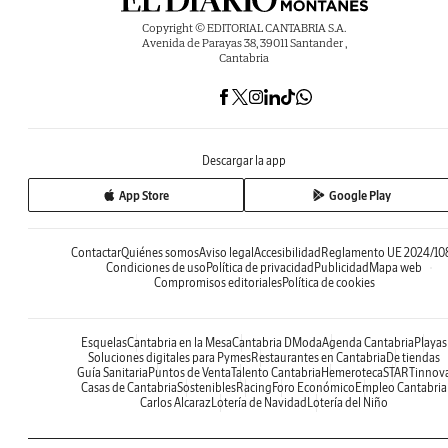
Copyright © EDITORIAL CANTABRIA S.A.
Avenida de Parayas 38, 39011 Santander ,
Cantabria
Descargar la app
App Store
Google Play
Contactar
Quiénes somos
Aviso legal
Accesibilidad
Reglamento UE 2024/10
Condiciones de uso
Política de privacidad
Publicidad
Mapa web
Compromisos editoriales
Política de cookies
Esquelas
Cantabria en la Mesa
Cantabria DModa
Agenda Cantabria
Playas
Soluciones digitales para Pymes
Restaurantes en Cantabria
De tiendas
Guía Sanitaria
Puntos de Venta
Talento Cantabria
Hemeroteca
STARTinnov
Casas de Cantabria
Sostenibles
Racing
Foro Económico
Empleo Cantabria
Carlos Alcaraz
Lotería de Navidad
Lotería del Niño