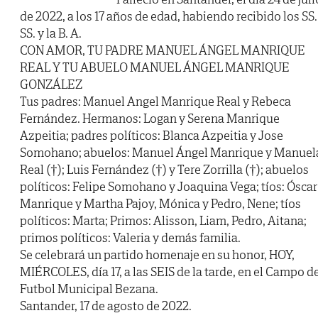
de 2022, a los 17 años de edad, habiendo recibido los SS.
SS. y la B. A.
CON AMOR, TU PADRE MANUEL ÁNGEL MANRIQUE
REAL Y TU ABUELO MANUEL ÁNGEL MANRIQUE
GONZÁLEZ
Tus padres: Manuel Angel Manrique Real y Rebeca
Fernández. Hermanos: Logan y Serena Manrique
Azpeitia; padres políticos: Blanca Azpeitia y Jose
Somohano; abuelos: Manuel Ángel Manrique y Manuel
Real (†); Luis Fernández (†) y Tere Zorrilla (†); abuelos
políticos: Felipe Somohano y Joaquina Vega; tíos: Óscar
Manrique y Martha Pajoy, Mónica y Pedro, Nene; tíos
políticos: Marta; Primos: Alisson, Liam, Pedro, Aitana;
primos políticos: Valeria y demás familia.
Se celebrará un partido homenaje en su honor, HOY,
MIÉRCOLES, día 17, a las SEIS de la tarde, en el Campo d
Futbol Municipal Bezana.
Santander, 17 de agosto de 2022.