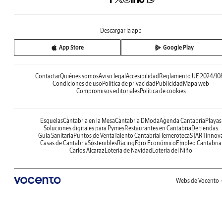
Descargar la app
App Store
Google Play
Contactar
Quiénes somos
Aviso legal
Accesibilidad
Reglamento UE 2024/10
Condiciones de uso
Política de privacidad
Publicidad
Mapa web
Compromisos editoriales
Política de cookies
Esquelas
Cantabria en la Mesa
Cantabria DModa
Agenda Cantabria
Playas
Soluciones digitales para Pymes
Restaurantes en Cantabria
De tiendas
Guía Sanitaria
Puntos de Venta
Talento Cantabria
Hemeroteca
STARTinnov
Casas de Cantabria
Sostenibles
Racing
Foro Económico
Empleo Cantabria
Carlos Alcaraz
Lotería de Navidad
Lotería del Niño
Webs de Vocento