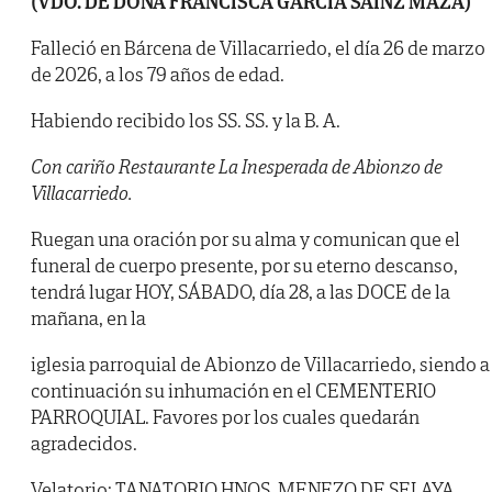
(VDO. DE DOÑA FRANCISCA GARCÍA SAINZ MAZA)
Falleció en Bárcena de Villacarriedo, el día 26 de marzo
de 2026, a los 79 años de edad.
Habiendo recibido los SS. SS. y la B. A.
Con cariño Restaurante La Inesperada de Abionzo de
Villacarriedo.
Ruegan una oración por su alma y comunican que el
funeral de cuerpo presente, por su eterno descanso,
tendrá lugar HOY, SÁBADO, día 28, a las DOCE de la
mañana, en la
iglesia parroquial de Abionzo de Villacarriedo, siendo a
continuación su inhumación en el CEMENTERIO
PARROQUIAL. Favores por los cuales quedarán
agradecidos.
Velatorio: TANATORIO HNOS. MENEZO DE SELAYA.