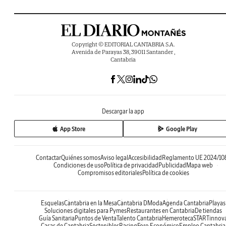
Copyright © EDITORIAL CANTABRIA S.A.
Avenida de Parayas 38, 39011 Santander ,
Cantabria
Descargar la app
App Store
Google Play
Contactar
Quiénes somos
Aviso legal
Accesibilidad
Reglamento UE 2024/10
Condiciones de uso
Política de privacidad
Publicidad
Mapa web
Compromisos editoriales
Política de cookies
Esquelas
Cantabria en la Mesa
Cantabria DModa
Agenda Cantabria
Playas
Soluciones digitales para Pymes
Restaurantes en Cantabria
De tiendas
Guía Sanitaria
Puntos de Venta
Talento Cantabria
Hemeroteca
STARTinnov
Casas de Cantabria
Sostenibles
Racing
Foro Económico
Empleo Cantabria